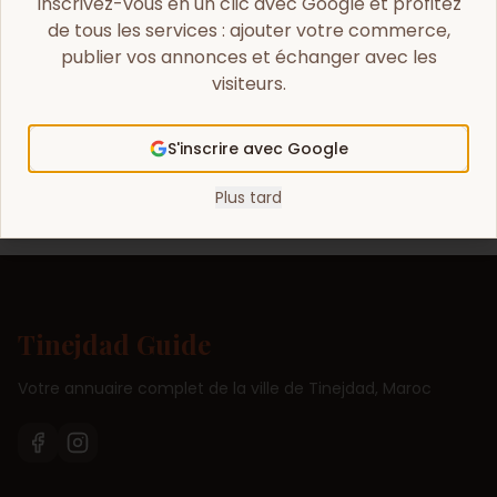
Inscrivez-vous en un clic avec Google et profitez
de tous les services : ajouter votre commerce,
Obtenir l'itinéraire
publier vos annonces et échanger avec les
visiteurs.
Ouvrir la carte
Copier l'adresse
S'inscrire avec Google
Plus tard
Tinejdad Guide
Votre annuaire complet de la ville de Tinejdad, Maroc