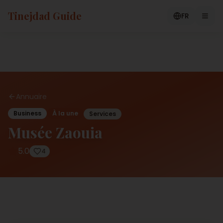
Tinejdad Guide
FR
Annuaire
Business
À la une
Services
Musée Zaouia
5.0
4