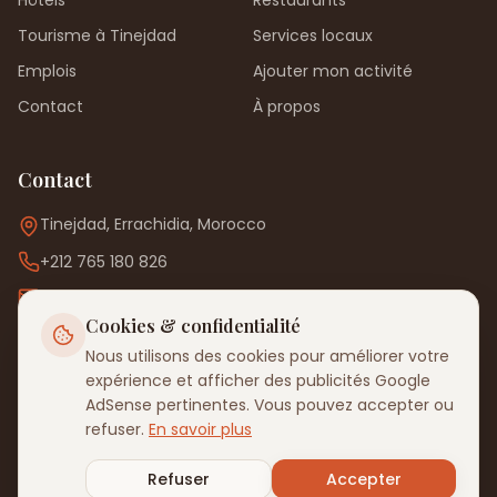
Hôtels
Restaurants
Tourisme à Tinejdad
Services locaux
Emplois
Ajouter mon activité
Contact
À propos
Contact
Tinejdad, Errachidia, Morocco
+212 765 180 826
Contact@tinejdad.com
Cookies & confidentialité
WhatsApp
Nous utilisons des cookies pour améliorer votre
expérience et afficher des publicités Google
AdSense pertinentes. Vous pouvez accepter ou
refuser.
En savoir plus
©
2026
Tinejdad Guide
.
Tous droits réservés
.
Confidentialité
Conditions
Cookies
Avis
Refuser
Accepter