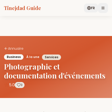
Tinejdad Guide
FR
Annuaire
Business
À la une
Services
Photographie et
documentation d'événements
5.0
3